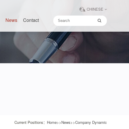
CHINESE
News
Contact
Current Positions：
Home
>>
News
>>
Company Dynamic